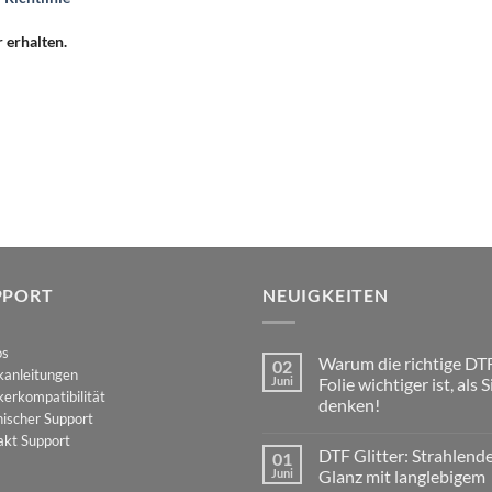
erhalten.
PPORT
NEUIGKEITEN
os
Warum die richtige DT
02
kanleitungen
Juni
Folie wichtiger ist, als S
erkompatibilität
denken!
ischer Support
Keine
akt Support
Kommentare
DTF Glitter: Strahlend
01
zu
Warum
Juni
Glanz mit langlebigem
die