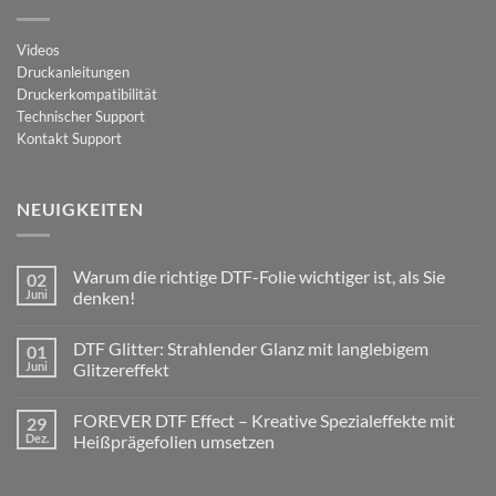
Videos
Druckanleitungen
Druckerkompatibilität
Technischer Support
Kontakt Support
NEUIGKEITEN
Warum die richtige DTF-Folie wichtiger ist, als Sie
02
Juni
denken!
Keine
Kommentare
DTF Glitter: Strahlender Glanz mit langlebigem
01
zu
Warum
Juni
Glitzereffekt
die
richtige
Keine
DTF-
Kommentare
FOREVER DTF Effect – Kreative Spezialeffekte mit
29
Folie
zu
wichtiger
DTF
Dez.
Heißprägefolien umsetzen
ist,
Glitter:
als
Strahlender
Keine
Sie
Glanz
Kommentare
denken!
mit
zu