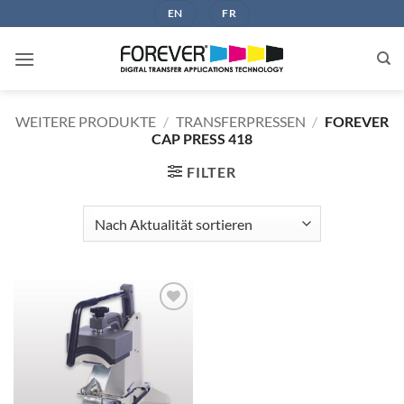
Zum
EN
FR
Inhalt
springen
WEITERE PRODUKTE
/
TRANSFERPRESSEN
/
FOREVER
CAP PRESS 418
FILTER
zur
Wunschliste
hinzufügen