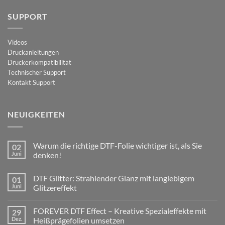
SUPPORT
Videos
Druckanleitungen
Druckerkompatibilität
Technischer Support
Kontakt Support
NEUIGKEITEN
Warum die richtige DTF-Folie wichtiger ist, als Sie
02
Juni
denken!
Keine
Kommentare
DTF Glitter: Strahlender Glanz mit langlebigem
01
zu
Warum
Juni
Glitzereffekt
die
richtige
Keine
DTF-
Kommentare
FOREVER DTF Effect – Kreative Spezialeffekte mit
29
Folie
zu
wichtiger
DTF
Dez.
Heißprägefolien umsetzen
ist,
Glitter: