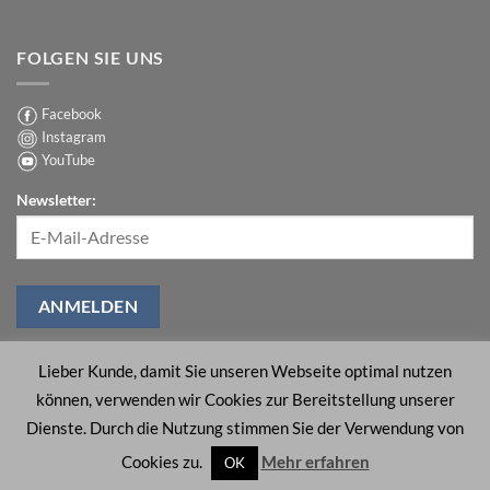
als
Strahlender
Keine
Sie
Glanz
Kommentare
denken!
mit
zu
FOLGEN SIE UNS
langlebigem
FOREVER
Glitzereffekt
DTF
Effect
–
Kreative
Facebook
Spezialeffekte
Instagram
mit
Heißprägefolien
YouTube
umsetzen
Newsletter:
Lieber Kunde, damit Sie unseren Webseite optimal nutzen
können, verwenden wir Cookies zur Bereitstellung unserer
ÜBER UNS
SUPPORT
KONTAKT
IMPRESSUM
AGB
Dienste. Durch die Nutzung stimmen Sie der Verwendung von
DATENSCHUTZRICHTLINIEN
BARRIEREFREIHEIT
Cookies zu.
Mehr erfahren
OK
Copyright 2026 ©
FOREVER GmbH