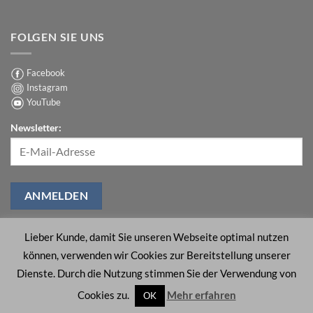
als
Strahlender
Keine
Sie
Glanz
Kommentare
denken!
mit
zu
FOLGEN SIE UNS
langlebigem
FOREVER
Glitzereffekt
DTF
Effect
–
Kreative
Facebook
Spezialeffekte
Instagram
mit
Heißprägefolien
YouTube
umsetzen
Newsletter:
Lieber Kunde, damit Sie unseren Webseite optimal nutzen
können, verwenden wir Cookies zur Bereitstellung unserer
ÜBER UNS
SUPPORT
KONTAKT
IMPRESSUM
AGB
Dienste. Durch die Nutzung stimmen Sie der Verwendung von
DATENSCHUTZRICHTLINIEN
BARRIEREFREIHEIT
Cookies zu.
Mehr erfahren
OK
Copyright 2026 ©
FOREVER GmbH