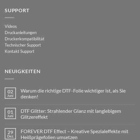
SUPPORT
Videos
Druckanleitungen
Druckerkompatibilität
Technischer Support
Kontakt Support
NEUIGKEITEN
Warum die richtige DTF-Folie wichtiger ist, als Sie
02
Juni
denken!
Keine
Kommentare
DTF Glitter: Strahlender Glanz mit langlebigem
01
zu
Warum
Juni
Glitzereffekt
die
richtige
Keine
DTF-
Kommentare
FOREVER DTF Effect – Kreative Spezialeffekte mit
29
Folie
zu
wichtiger
DTF
Dez.
Heißprägefolien umsetzen
ist,
Glitter: