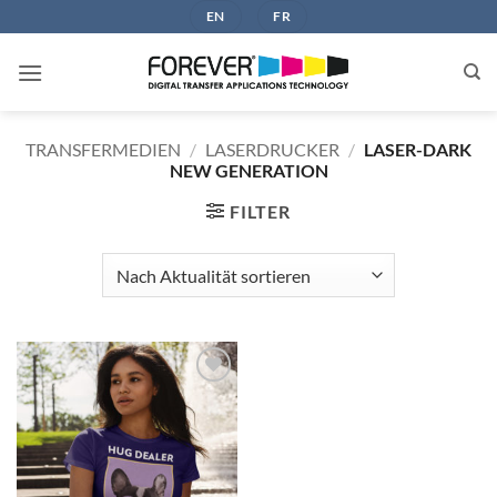
Zum
EN
FR
Inhalt
springen
TRANSFERMEDIEN
/
LASERDRUCKER
/
LASER-DARK
NEW GENERATION
FILTER
zur
Wunschliste
hinzufügen