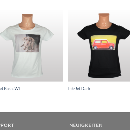
zur
zur
Wunschliste
Wunschl
hinzufügen
hinzufü
Jet Basic WT
Ink-Jet Dark
PPORT
NEUIGKEITEN