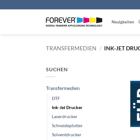
Zum
Inhalt
springen
Neuigkeiten
TRANSFERMEDIEN
/
INK-JET DRU
SUCHEN
Transfermedien
DTF
Ink-Jet Drucker
Laserdrucker
Schneideplotter
Solventdrucker