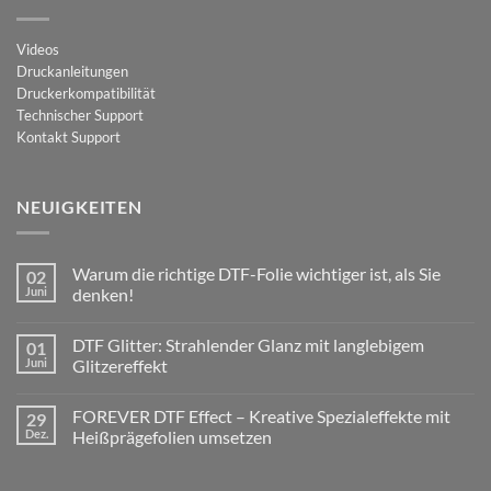
Videos
Druckanleitungen
Druckerkompatibilität
Technischer Support
Kontakt Support
NEUIGKEITEN
Warum die richtige DTF-Folie wichtiger ist, als Sie
02
Juni
denken!
Keine
Kommentare
DTF Glitter: Strahlender Glanz mit langlebigem
01
zu
Warum
Juni
Glitzereffekt
die
richtige
Keine
DTF-
Kommentare
FOREVER DTF Effect – Kreative Spezialeffekte mit
29
Folie
zu
wichtiger
DTF
Dez.
Heißprägefolien umsetzen
ist,
Glitter:
als
Strahlender
Keine
Sie
Glanz
Kommentare
denken!
mit
zu