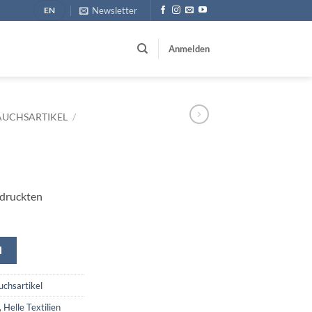
Newsletter
EN
Anmelden
AUCHSARTIKEL
/
edruckten
N
uchsartikel
,
Helle Textilien