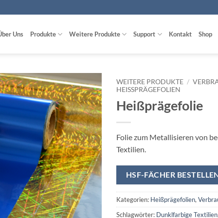
Über Uns
Produkte
Weitere Produkte
Support
Kontakt
Shop
WEITERE PRODUKTE
/
VERBR
HEISSPRÄGEFOLIEN
Heißprägefolie
zur
Wunschliste
hinzufügen
Folie zum Metallisieren von b
Textilien.
HSF-FÄCHER BESTELLE
Kategorien:
Heißprägefolien
,
Verbra
Schlagwörter:
Dunklfarbige Textilien