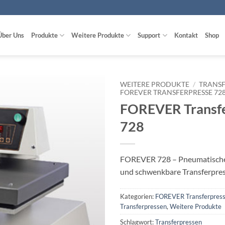
Über Uns
Produkte
Weitere Produkte
Support
Kontakt
Shop
WEITERE PRODUKTE
/
TRANSF
FOREVER TRANSFERPRESSE 72
FOREVER Transfe
zur
Wunschliste
728
hinzufügen
FOREVER 728 – Pneumatische
und schwenkbare Transferpre
Kategorien:
FOREVER Transferpres
Transferpressen
,
Weitere Produkte
Schlagwort:
Transferpressen