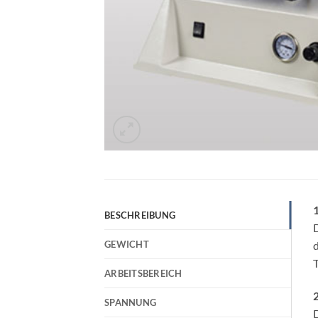
BESCHREIBUNG
D
GEWICHT
d
T
ARBEITSBEREICH
2
SPANNUNG
D