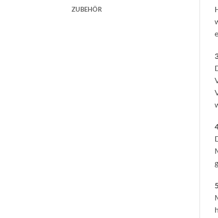
H
ZUBEHÖR
w
e
3
D
V
V
w
D
M
g
M
h