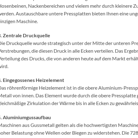
osenbeinen, Nackenbereichen und vielem mehr durch kleinere Z
erden. Austauschbare untere Pressplatten bieten Ihnen eine unge
inzigen Maschine.
. Zentrale Druckquelle
ie Druckquelle wurde strategisch unter der Mitte der unteren Pr
erstrebungen, die diesen Druck in alle Ecken verteilen. Das Ergebn
erteilung des Drucks, die von anderen heute auf dem Markt erhält
ird.
4. Eingegossenes Heizelement
as röhrenförmige Heizelement ist in die obere Aluminium-Pressp
etall von innen. Das Element wurde durch die obere Pressplatte g
leichmäßige Zirkulation der Wärme bis in alle Ecken zu gewährleis
5. Aluminiumgussaufbau
aschinen aus Gussmetall gelten als die hochwertigsten Maschinen 
oher Belastung ohne Wellen oder Biegen zu widerstehen. Die 728 