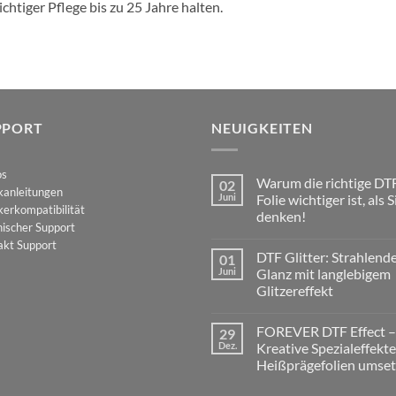
ichtiger Pflege bis zu 25 Jahre halten.
PPORT
NEUIGKEITEN
os
Warum die richtige DT
02
kanleitungen
Juni
Folie wichtiger ist, als S
erkompatibilität
denken!
ischer Support
Keine
akt Support
Kommentare
DTF Glitter: Strahlend
01
zu
Warum
Juni
Glanz mit langlebigem
die
Glitzereffekt
richtige
DTF-
Keine
Folie
Kommentare
wichtiger
FOREVER DTF Effect –
29
zu
ist,
DTF
Dez.
Kreative Spezialeffekte
als
Glitter:
Sie
Heißprägefolien umse
Strahlender
denken!
Glanz
Keine
mit
Kommentare