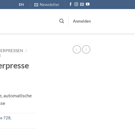
Newsletter
EN
Anmelden
ERPRESSEN
/
8
rpresse
, automatische
sse
se 728
,