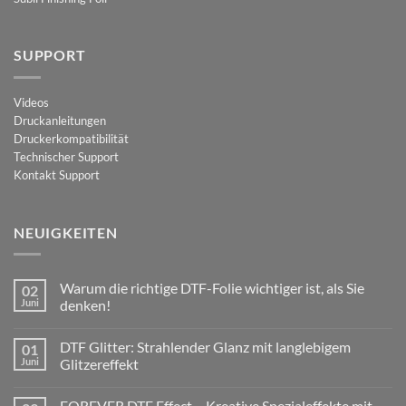
SUPPORT
Videos
Druckanleitungen
Druckerkompatibilität
Technischer Support
Kontakt Support
NEUIGKEITEN
Warum die richtige DTF-Folie wichtiger ist, als Sie
02
Juni
denken!
Keine
Kommentare
DTF Glitter: Strahlender Glanz mit langlebigem
01
zu
Warum
Juni
Glitzereffekt
die
richtige
Keine
DTF-
Kommentare
FOREVER DTF Effect – Kreative Spezialeffekte mit
Folie
zu