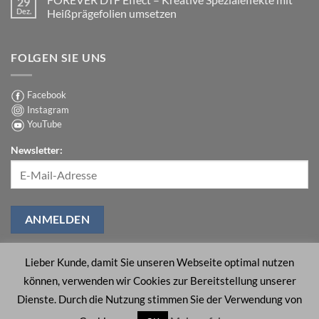
29
wichtiger
DTF
Dez.
Heißprägefolien umsetzen
ist,
Glitter:
als
Strahlender
Keine
Sie
Glanz
Kommentare
denken!
mit
zu
FOLGEN SIE UNS
langlebigem
FOREVER
Glitzereffekt
DTF
Effect
–
Kreative
Facebook
Spezialeffekte
Instagram
mit
Heißprägefolien
YouTube
umsetzen
Newsletter:
Lieber Kunde, damit Sie unseren Webseite optimal nutzen
können, verwenden wir Cookies zur Bereitstellung unserer
ÜBER UNS
SUPPORT
KONTAKT
IMPRESSUM
AGB
Dienste. Durch die Nutzung stimmen Sie der Verwendung von
DATENSCHUTZRICHTLINIEN
BARRIEREFREIHEIT