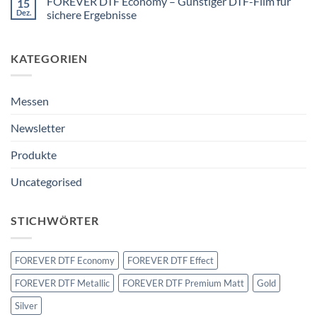
FOREVER DTF Economy – Günstiger DTF-Film für
15
Kreative
zu
Spezialeffekte
FOREVER
Dez.
sichere Ergebnisse
mit
DTF
Heißprägefolien
Gold
Keine
umsetzen
Metallic
Kommentare
–
zu
KATEGORIEN
Edler
FOREVER
Metallic-
DTF
Glanz
Economy
für
–
besondere
Günstiger
Messen
Designs
DTF-
Film
für
Newsletter
sichere
Ergebnisse
Produkte
Uncategorised
STICHWÖRTER
FOREVER DTF Economy
FOREVER DTF Effect
FOREVER DTF Metallic
FOREVER DTF Premium Matt
Gold
Silver