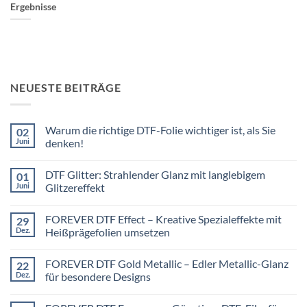
Ergebnisse
NEUESTE BEITRÄGE
Warum die richtige DTF-Folie wichtiger ist, als Sie
02
Juni
denken!
Keine
Kommentare
DTF Glitter: Strahlender Glanz mit langlebigem
01
zu
Warum
Juni
Glitzereffekt
die
richtige
Keine
DTF-
Kommentare
FOREVER DTF Effect – Kreative Spezialeffekte mit
29
Folie
zu
wichtiger
DTF
Dez.
Heißprägefolien umsetzen
ist,
Glitter:
als
Strahlender
Keine
Sie
Glanz
Kommentare
FOREVER DTF Gold Metallic – Edler Metallic-Glanz
22
denken!
mit
zu
langlebigem
FOREVER
Dez.
für besondere Designs
Glitzereffekt
DTF
Effect
Keine
–
Kommentare