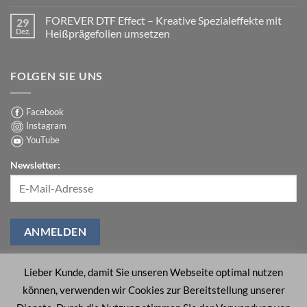
richtige
Keine
DTF-
Kommentare
FOREVER DTF Effect – Kreative Spezialeffekte mit
29
Folie
zu
wichtiger
DTF
Dez.
Heißprägefolien umsetzen
ist,
Glitter:
als
Strahlender
Keine
Sie
Glanz
Kommentare
denken!
mit
zu
FOLGEN SIE UNS
langlebigem
FOREVER
Glitzereffekt
DTF
Effect
–
Kreative
Facebook
Spezialeffekte
Instagram
mit
Heißprägefolien
YouTube
umsetzen
Newsletter:
Lieber Kunde, damit Sie unseren Webseite optimal nutzen
können, verwenden wir Cookies zur Bereitstellung unserer
ÜBER UNS
SUPPORT
KONTAKT
IMPRESSUM
AGB