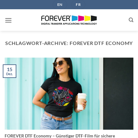
Zum
EN
FR
Inhalt
springen
SCHLAGWORT-ARCHIVE:
FOREVER DTF ECONOMY
15
Dez.
FOREVER DTF Economy – Günstiger DTF-Film für sichere