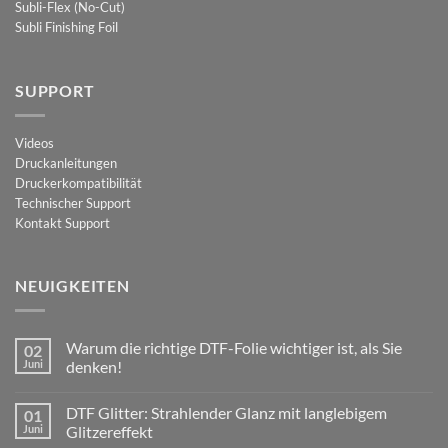
Subli-Flex (No-Cut)
Subli Finishing Foil
SUPPORT
Videos
Druckanleitungen
Druckerkompatibilität
Technischer Support
Kontakt Support
NEUIGKEITEN
Warum die richtige DTF-Folie wichtiger ist, als Sie
02
Juni
denken!
Keine
Kommentare
DTF Glitter: Strahlender Glanz mit langlebigem
01
zu
Warum
Juni
Glitzereffekt
die