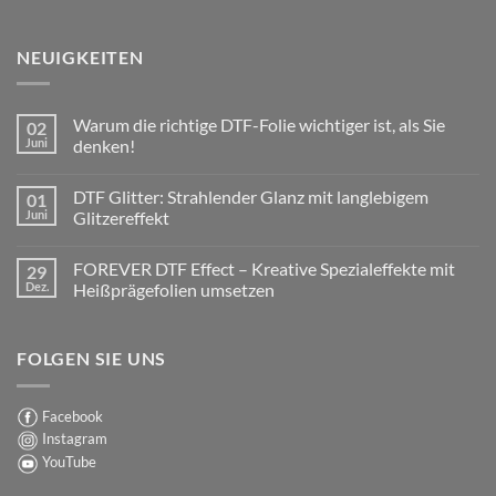
NEUIGKEITEN
Warum die richtige DTF-Folie wichtiger ist, als Sie
02
Juni
denken!
Keine
Kommentare
DTF Glitter: Strahlender Glanz mit langlebigem
01
zu
Warum
Juni
Glitzereffekt
die
richtige
Keine
DTF-
Kommentare
FOREVER DTF Effect – Kreative Spezialeffekte mit
29
Folie
zu
wichtiger
DTF
Dez.
Heißprägefolien umsetzen
ist,
Glitter:
als
Strahlender
Keine
Sie
Glanz
Kommentare
denken!
mit
zu
FOLGEN SIE UNS
langlebigem
FOREVER
Glitzereffekt
DTF
Effect
–
Kreative
Facebook
Spezialeffekte
Instagram
mit
Heißprägefolien
YouTube
umsetzen