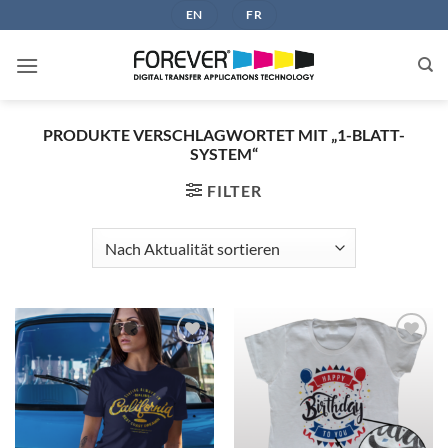
Zum
EN
FR
Inhalt
springen
PRODUKTE VERSCHLAGWORTET MIT „1-BLATT-
SYSTEM“
FILTER
zur
zur
Wunschliste
Wunschliste
hinzufügen
hinzufügen