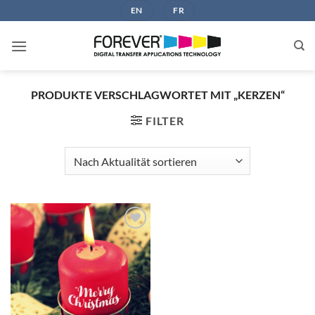
Zum
EN
FR
Inhalt
springen
PRODUKTE VERSCHLAGWORTET MIT „KERZEN“
FILTER
zur
Wunschliste
hinzufügen