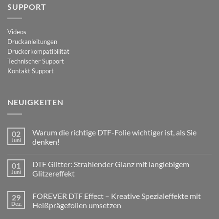
SUPPORT
Videos
Druckanleitungen
Druckerkompatibilität
Technischer Support
Kontakt Support
NEUIGKEITEN
Warum die richtige DTF-Folie wichtiger ist, als Sie
02
Juni
denken!
Keine
Kommentare
DTF Glitter: Strahlender Glanz mit langlebigem
01
zu
Warum
Juni
Glitzereffekt
die
richtige
Keine
DTF-
Kommentare
FOREVER DTF Effect – Kreative Spezialeffekte mit
29
Folie
zu
wichtiger
DTF
Dez.
Heißprägefolien umsetzen
ist,
Glitter:
als
Strahlender
Keine